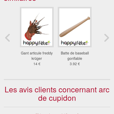
ntée dans
Gant articule freddy
Batte de baseball
Marteau V
sanglantée
krüger
gonflable
52
6 €
14 €
3.92 €
8.0
Les avis clients concernant arc
de cupidon