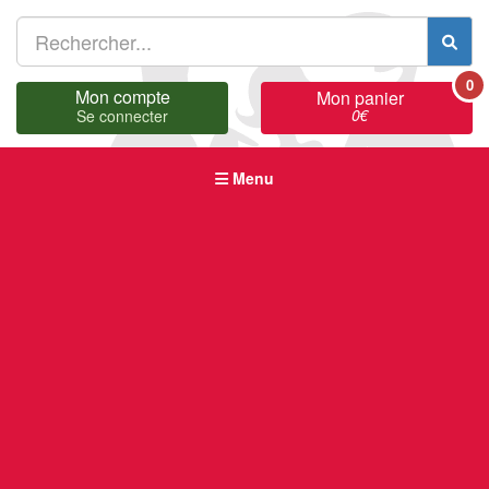
0
Mon compte
Mon panier
0
€
Se connecter
Menu