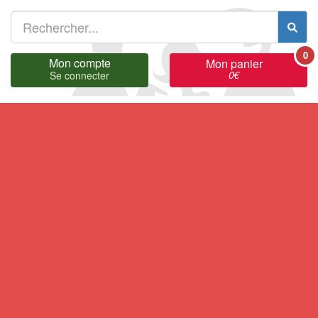
0
Mon compte
Mon panier
0
€
Se connecter