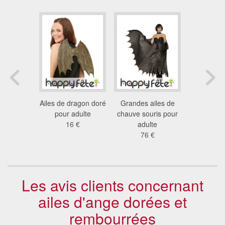
toile
Ailes de dragon doré
Grandes ailes de
Paire d'
ée chauve
pour adulte
chauve souris pour
papillon 
ris
16 €
adulte
pour a
5 €
76 €
7.2
Les avis clients concernant
ailes d'ange dorées et
rembourrées