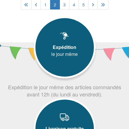
1
2
3
4
5
Expédition
le jour même
Expédition le jour même des articles commandés
avant 12h (du lundi au vendredi).
Livraison gratuite