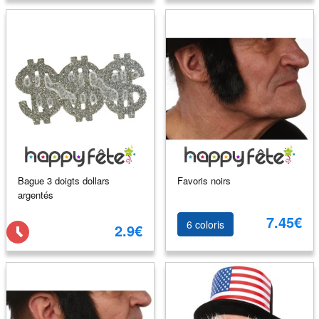
Bague 3 doigts dollars
Favoris noirs
argentés
7.45€
6 coloris
2.9€