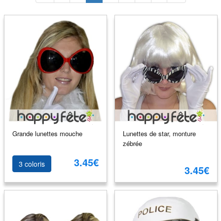
Grande lunettes mouche
Lunettes de star, monture
zébrée
3.45€
3 coloris
3.45€