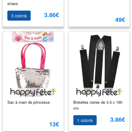
strass
3.86€
3 coloris
49€
Sac à main de princesse
Bretelles noires de 3,5 c 160
cm
3.86€
1 coloris
13€