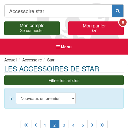
0
Mon compte
Mon panier
0
€
Se connecter
Menu
Accueil
Accessoire
Star
LES ACCESSOIRES DE STAR
Filtrer les articles
Tri:
1
2
3
4
5