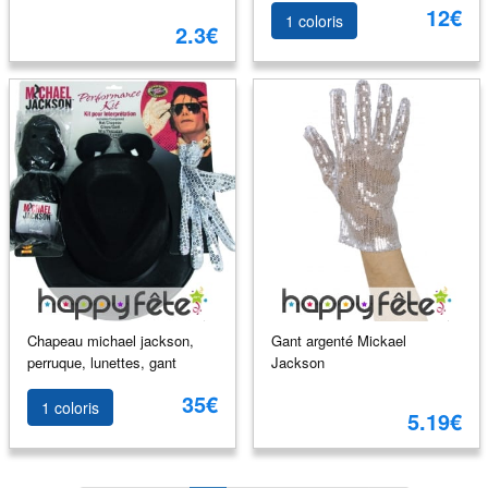
12€
1 coloris
2.3€
Chapeau michael jackson,
Gant argenté Mickael
perruque, lunettes, gant
Jackson
35€
1 coloris
5.19€