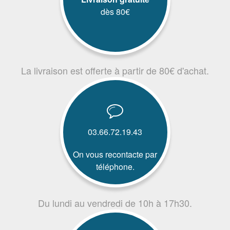
dès 80€
La livraison est offerte à partir de 80€ d'achat.
03.66.72.19.43
On vous recontacte par
téléphone.
Du lundi au vendredi de 10h à 17h30.