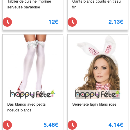
Tablier de cuisine imprimé
Gants blancs courts en tissu
serveuse bavaroise
fin
12€
2.13€
Bas blancs avec petits
Serre-tête lapin blanc rose
noeuds blancs
5.46€
4.14€