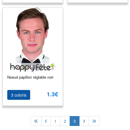
Noeud papillon réglable noir
1.3€
3 coloris
1
2
3