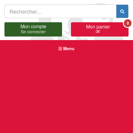
0
Mon compte
Mon panier
0
€
Se connecter
Menu