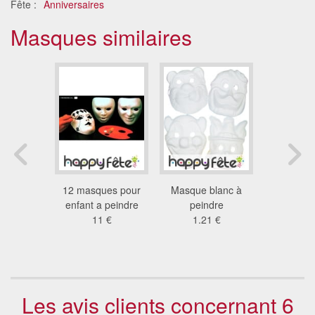
Fête :
Anniversaires
Masques similaires
e de
12 masques pour
Masque blanc à
Masque d'
à peindre,
enfant a peindre
peindre
peindre, g
y pop
11 €
1.21 €
18
 €
Les avis clients concernant 6