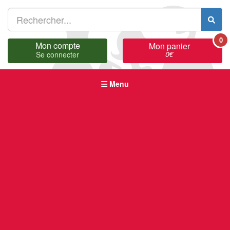
0
Mon compte
Mon panier
0
€
Se connecter
Menu