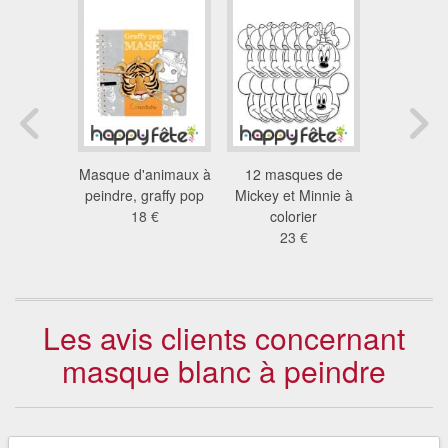
anc sans
Masque d'animaux à
12 masques de
12 masqu
eindre et
peindre, graffy pop
Mickey et Minnie à
enfant a
rer
18 €
colorier
11
8 €
23 €
Les avis clients concernant
masque blanc à peindre