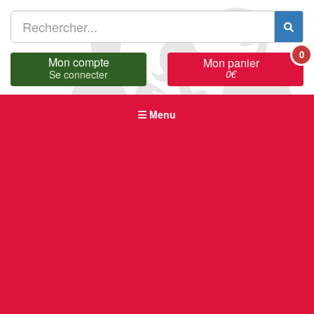
0
Mon compte
Mon panier
0
€
Se connecter
Menu