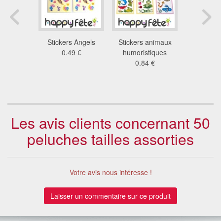
 de pêche
Stickers Angels
Stickers animaux
10 inse
issons
0.49 €
humoristiques
plastique 
9 €
0.84 €
arb
2.9
Les avis clients concernant 50
peluches tailles assorties
Votre avis nous intéresse !
Laisser un commentaire sur ce produit