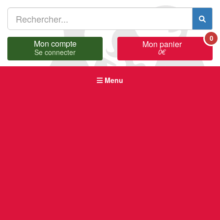
0
Mon compte
Mon panier
0
€
Se connecter
Menu