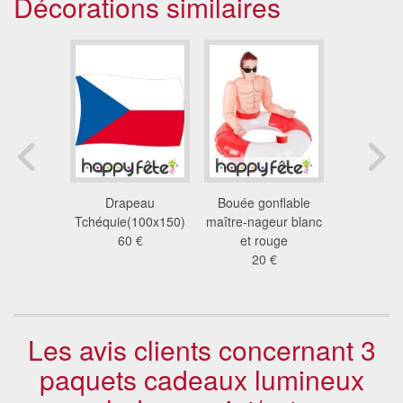
Décorations similaires
Birmanie
Drapeau
Bouée gonflable
Drapeau 
50)
Tchéquie(100x150)
maître-nageur blanc
(50x
 €
60 €
et rouge
47
20 €
Les avis clients concernant 3
paquets cadeaux lumineux