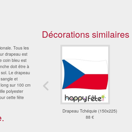
Décorations similaires
ionale. Tous les
eur drapeau est
e coin bleu est
anche doit être à
e sol. Le drapeau
sangle et
 long sur 100 cm
ille polyester
ur cette fête
apeau Luxembourg en
Drapeau Tchéquie (150x225)
.
plastique
88 €
0.23 €