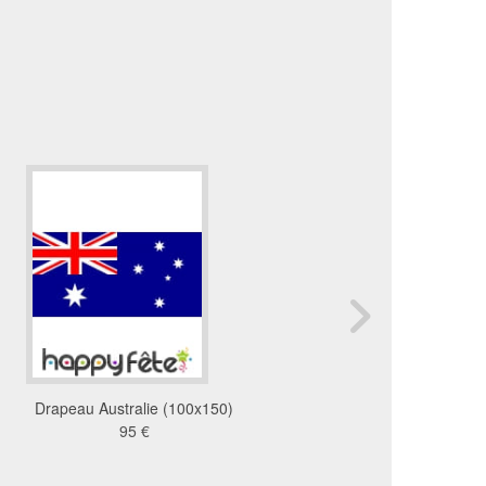
Drapeau Australie (100x150)
Petite drapeau Français
95 €
25.5x17.5 cm
8.14 €