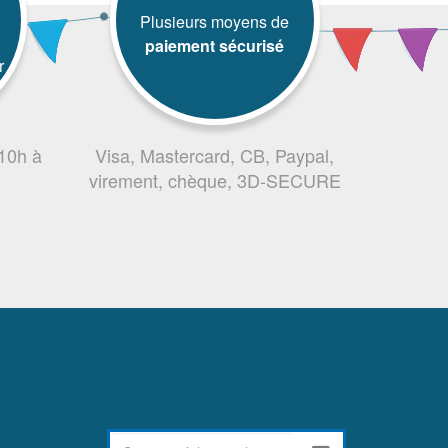
Plusieurs moyens de
paiement sécurisé
r
 10h à
Visa, Mastercard, CB, Paypal,
virement, chèque, 3D-SECURE