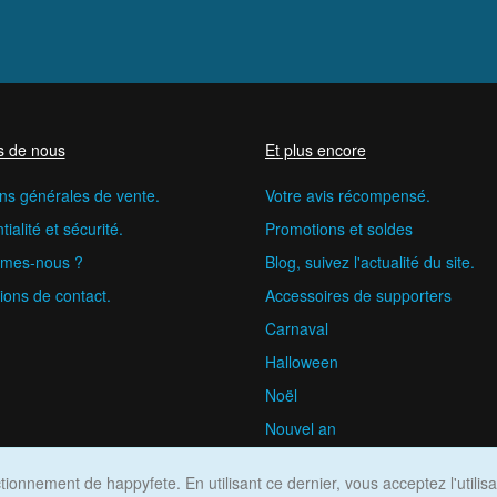
s de nous
Et plus encore
ns générales de vente.
Votre avis récompensé.
ialité et sécurité.
Promotions et soldes
mes-nous ?
Blog, suivez l'actualité du site.
ions de contact.
Accessoires de supporters
Carnaval
Halloween
Noël
Nouvel an
happyfete.com © 2026
ionnement de happyfete. En utilisant ce dernier, vous acceptez l'utilis