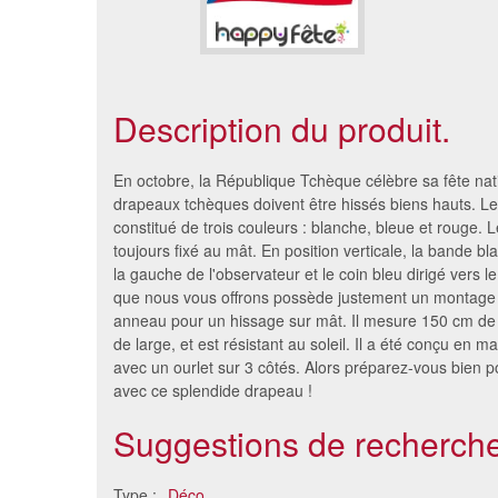
Description du produit.
En octobre, la République Tchèque célèbre sa fête nat
drapeaux tchèques doivent être hissés biens hauts. L
constitué de trois couleurs : blanche, bleue et rouge. L
toujours fixé au mât. En position verticale, la bande bl
la gauche de l'observateur et le coin bleu dirigé vers l
que nous vous offrons possède justement un montage 
anneau pour un hissage sur mât. Il mesure 150 cm de
de large, et est résistant au soleil. Il a été conçu en ma
avec un ourlet sur 3 côtés. Alors préparez-vous bien po
avec ce splendide drapeau !
Drapeau France (15 x 23 cm)
Petit dr
Suggestions de recherche
1.21 €
Type :
Déco