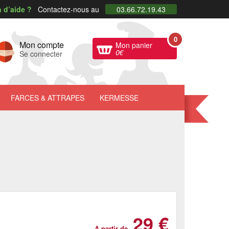
 d’aide ?
Contactez-nous au
03.66.72.19.43
0
Mon compte
Mon panier
0
€
Se connecter
FARCES
& ATTRAPES
KERMESSE
29 €
A partir de