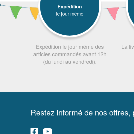
Expédition
le jour même
Expédition le jour même des
La li
articles commandés avant 12h
(du lundi au vendredi).
Restez informé de nos offres,