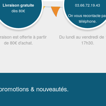
Livraison gratuite
03.66.72.19.43
dès 80€
On vous recontacte pa
téléphone.
vraison est offerte à partir
Du lundi au vendredi de
de 80€ d'achat.
17h30.
 promotions & nouveautés.