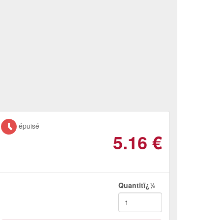
épuisé
5.16
€
Quantitï¿½