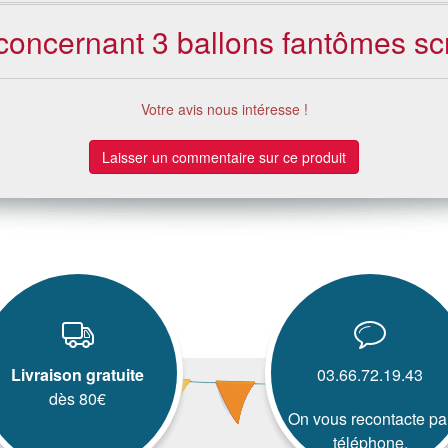
 concernant 3 ballons fantômes s
Votre avis nous intéresse !
Laisser un commentaire sur ce produit
Livraison gratuite
03.66.72.19.43
dès 80€
On vous recontacte pa
téléphone.