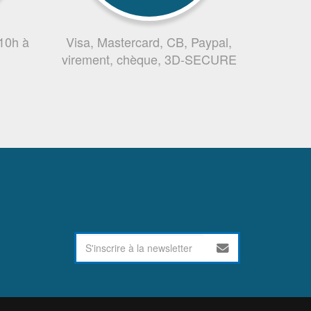
 10h à
Visa, Mastercard, CB, Paypal,
virement, chèque, 3D-SECURE