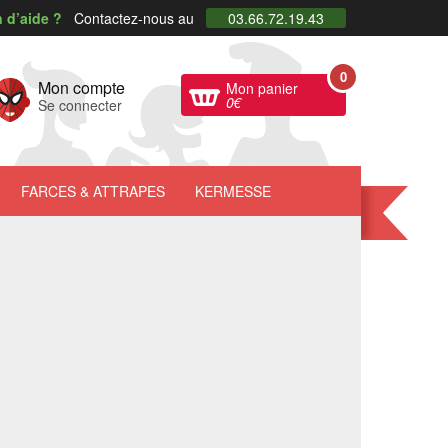
 d’aide ?
Contactez-nous au
03.66.72.19.43
0
Mon compte
Mon panier
0
€
Se connecter
FARCES
& ATTRAPES
KERMESSE