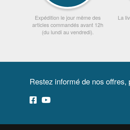
Expédition le jour même des
La li
articles commandés avant 12h
(du lundi au vendredi).
Restez informé de nos offres,