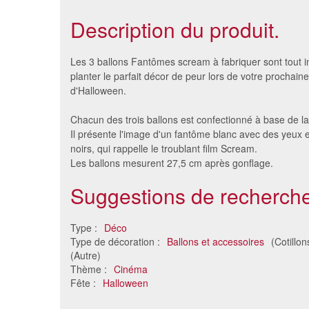
Description du produit.
Les 3 ballons Fantômes scream à fabriquer sont tout 
planter le parfait décor de peur lors de votre prochaine
d'Halloween.
Chacun des trois ballons est confectionné à base de la
Il présente l'image d'un fantôme blanc avec des yeux
noirs, qui rappelle le troublant film Scream.
Les ballons mesurent 27,5 cm après gonflage.
Suggestions de recherche
5 ballons à colorier Minnie
5 ballo
Mouse
Type :
Déco
5.22 €
Type de décoration :
Ballons et accessoires
(Cotillon
(Autre)
Thème :
Cinéma
Fête :
Halloween