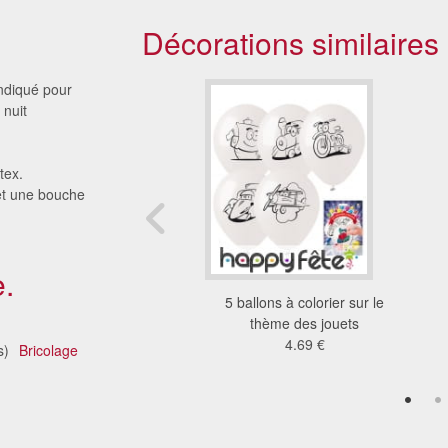
Décorations similaires
indiqué pour
 nuit
tex.
 et une bouche
.
ns à colorier Mickey
5 ballons à colorier sur le
Mouse
thème des jouets
5.22 €
4.69 €
s)
Bricolage