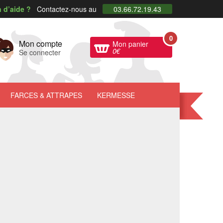
 d’aide ?
Contactez-nous au
03.66.72.19.43
0
Mon compte
Mon panier
0
€
Se connecter
FARCES
& ATTRAPES
KERMESSE