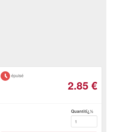
épuisé
2.85
€
Quantitï¿½