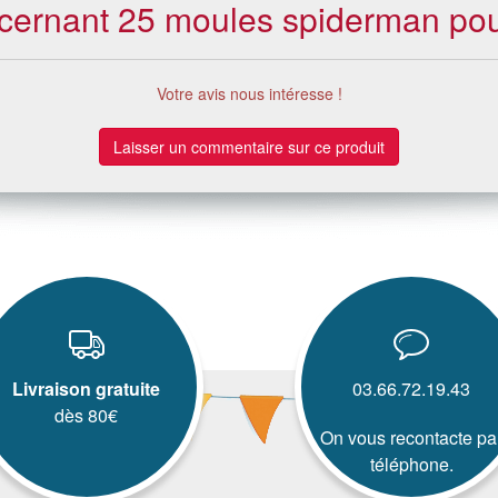
oncernant 25 moules spiderman po
Votre avis nous intéresse !
Laisser un commentaire sur ce produit
Livraison gratuite
03.66.72.19.43
dès 80€
On vous recontacte pa
téléphone.