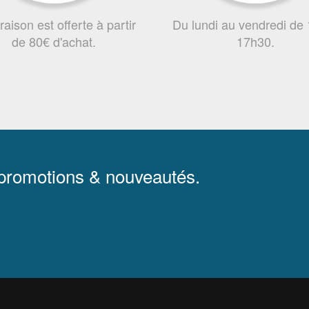
vraison est offerte à partir
Du lundi au vendredi de
de 80€ d'achat.
17h30.
 promotions & nouveautés.