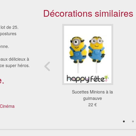
Décorations similaires
ot de 25.
 postures
enne.
aux délicieux à
 ce super héros.
.
ques Minions en sucre
Sucettes Minions à la
3,4cm
guimauve
3.09 €
22 €
Cinéma