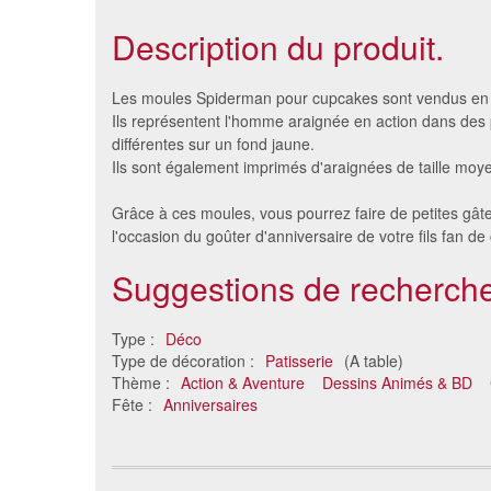
Description du produit.
Les moules Spiderman pour cupcakes sont vendus en l
Ils représentent l'homme araignée en action dans des
différentes sur un fond jaune.
Ils sont également imprimés d'araignées de taille moy
Grâce à ces moules, vous pourrez faire de petites gâte
l'occasion du goûter d'anniversaire de votre fils fan de
Suggestions de recherche
Décorations Minions en sucre
Mini dis
Type :
Déco
7.78 €
Type de décoration :
Patisserie
(A table)
Thème :
Action & Aventure
Dessins Animés & BD
Fête :
Anniversaires