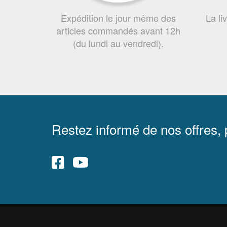
Expédition le jour même des
La li
articles commandés avant 12h
(du lundi au vendredi).
Restez informé de nos offres,