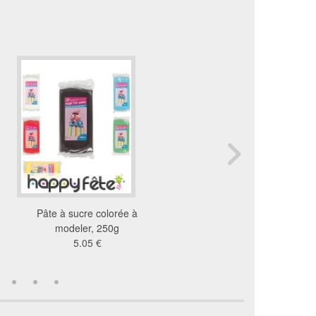
Pâte à sucre colorée à
9 sujets minions en suc
modeler, 250g
7.51 €
5.05 €