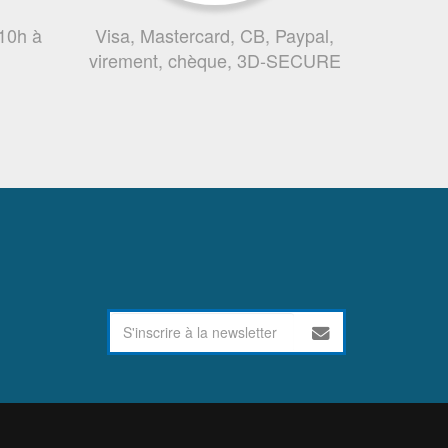
 10h à
Visa, Mastercard, CB, Paypal,
virement, chèque, 3D-SECURE