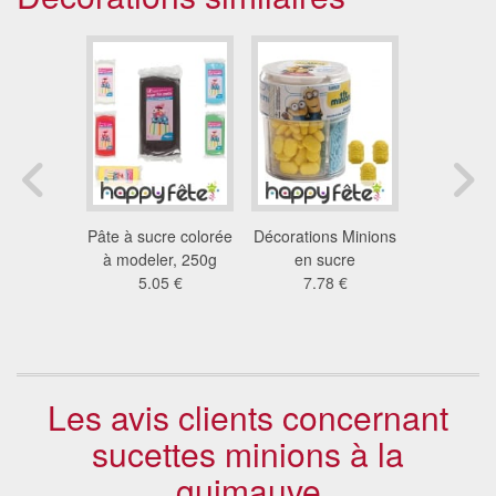
gélatine
Pâte à sucre colorée
Décorations Minions
Feutres al
 citron,
à modeler, 250g
en sucre
avec doub
taire
5.05 €
7.78 €
39
5 €
Les avis clients concernant
sucettes minions à la
guimauve