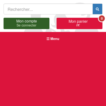
0
Mon compte
Mon panier
0
€
Se connecter
Menu