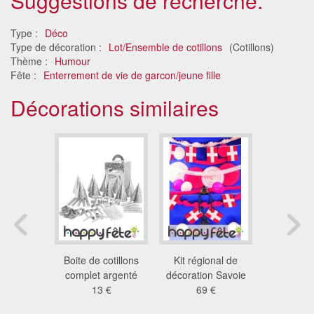
Suggestions de recherche.
Type :
Déco
Type de décoration :
Lot/Ensemble de cotillons
(Cotillons)
Thème :
Humour
Fête :
Enterrement de vie de garcon/jeune fille
Décorations similaires
iduel de
Boite de cotillons
Kit régional de
2 sachets
 argentés
complet argenté
décoration Savoie
pour ho
4 €
13 €
69 €
fem
11