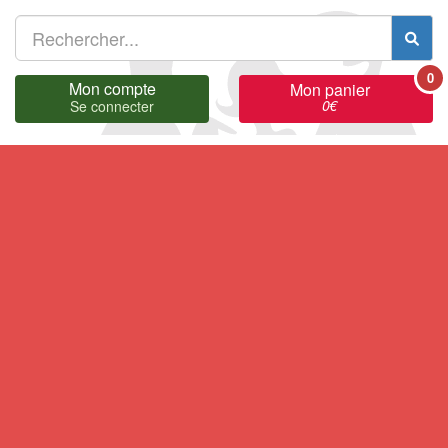
0
Mon compte
Mon panier
0
€
Se connecter