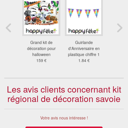
 "joyeux
Grand kit de
Guirlande
Décorati
saire"
décoration pour
d'Anniversaire en
Pâques
9 €
halloween
plastique chiffre 1
35
159 €
1.84 €
Les avis clients concernant kit
régional de décoration savoie
Votre avis nous intéresse !