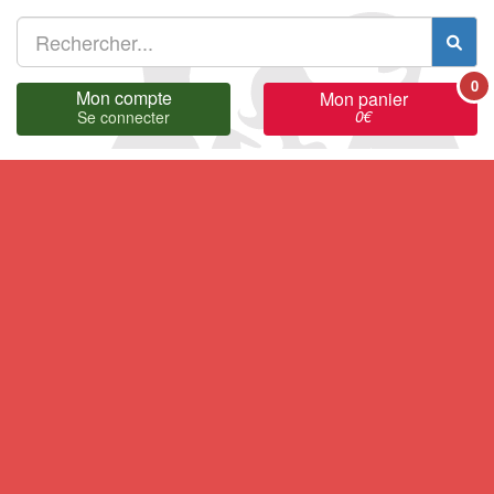
0
Mon compte
Mon panier
0
€
Se connecter