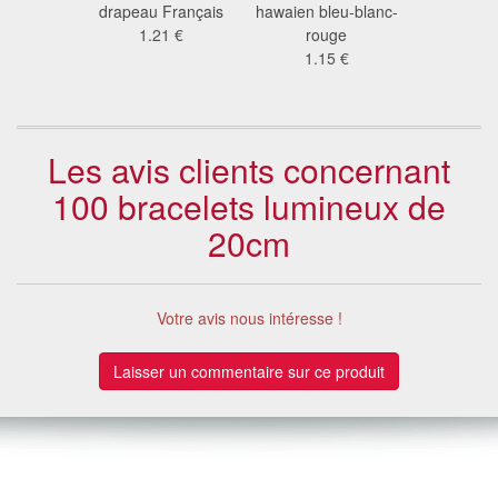
xe
drapeau Français
hawaien bleu-blanc-
avec dr
3 €
1.21 €
rouge
silicon
1.15 €
0.4
Les avis clients concernant
100 bracelets lumineux de
20cm
Votre avis nous intéresse !
Laisser un commentaire sur ce produit