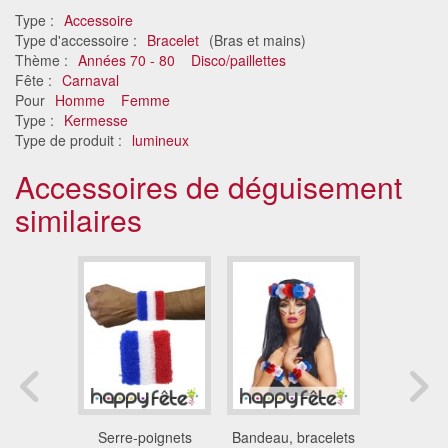
Type :
Accessoire
Type d'accessoire :
Bracelet
(Bras et mains)
Thème :
Années 70 - 80
Disco/paillettes
Fête :
Carnaval
Pour
Homme
Femme
Type :
Kermesse
Type de produit :
lumineux
Accessoires de déguisement
similaires
en fleuri
Serre-poignets
Bandeau, bracelets
Bracelet