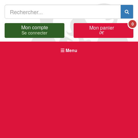
0
Mon compte
Mon panier
0
€
Se connecter
Menu