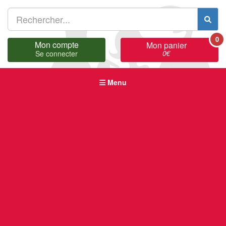
0
Mon compte
Mon panier
0
€
Se connecter
Menu