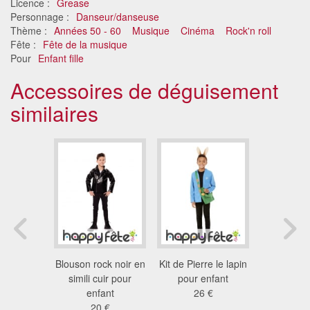
Licence :
Grease
Personnage :
Danseur/danseuse
Thème :
Années 50 - 60
Musique
Cinéma
Rock'n roll
Fête :
Fête de la musique
Pour
Enfant fille
Accessoires de déguisement
similaires
ue de pie
Blouson rock noir en
Kit de Pierre le lapin
Manteau
noirs pour
simili cuir pour
pour enfant
afghan hi
me
enfant
26 €
fem
 €
20 €
39