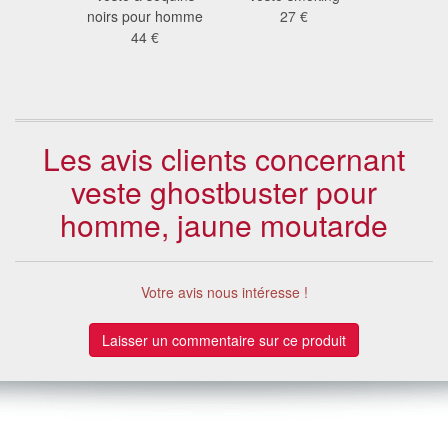
ore pour
noirs pour homme
27 €
année
mme
44 €
23
 €
Les avis clients concernant
veste ghostbuster pour
homme, jaune moutarde
Votre avis nous intéresse !
Laisser un commentaire sur ce produit