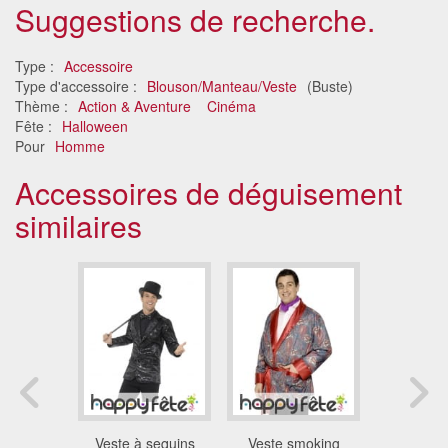
Suggestions de recherche.
Type :
Accessoire
Type d'accessoire :
Blouson/Manteau/Veste
(Buste)
Thème :
Action & Aventure
Cinéma
Fête :
Halloween
Pour
Homme
Accessoires de déguisement
similaires
Carnaval
Veste à sequins
Veste smoking
Veste univ