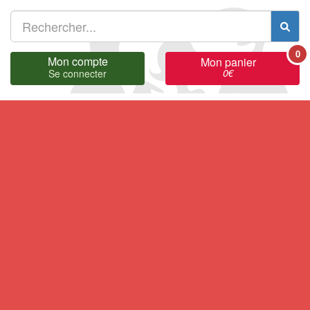
0
Mon compte
Mon panier
0
€
Se connecter