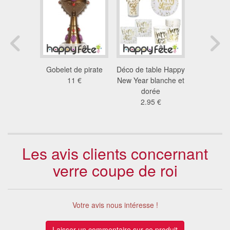
ns cinéma
Gobelet de pirate
Déco de table Happy
10 verres 
able
11 €
New Year blanche et
o
ersaire
dorée
6.4
9 €
2.95 €
Les avis clients concernant
verre coupe de roi
Votre avis nous intéresse !
Laisser un commentaire sur ce produit