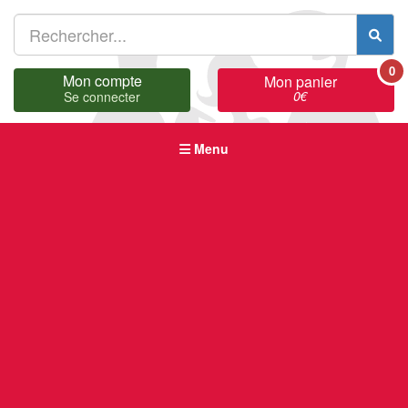
0
Mon compte
Mon panier
0
€
Se connecter
Menu