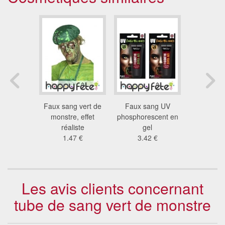
aux sang
Faux sang vert de
Faux sang UV
Faux sang 
t vert
monstre, effet
phosphorescent en
u
6 €
réaliste
gel
3.4
1.47 €
3.42 €
Les avis clients concernant
tube de sang vert de monstre