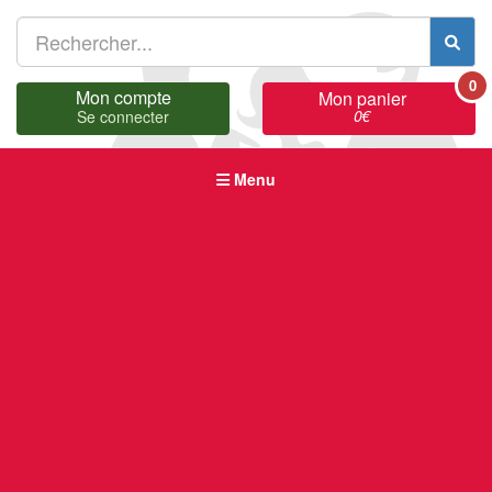
0
Mon compte
Mon panier
0
€
Se connecter
Menu