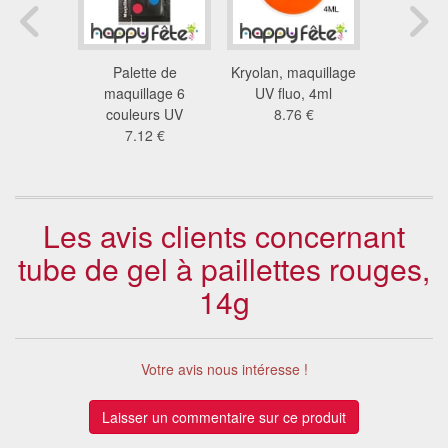
 en crème
Palette de
Kryolan, maquillage
Peinture f
15g
maquillage 6
UV fluo, 4ml
émet sa
 €
couleurs UV
8.76 €
lumi
7.12 €
3.1
Les avis clients concernant
tube de gel à paillettes rouges,
14g
Votre avis nous intéresse !
Laisser un commentaire sur ce produit