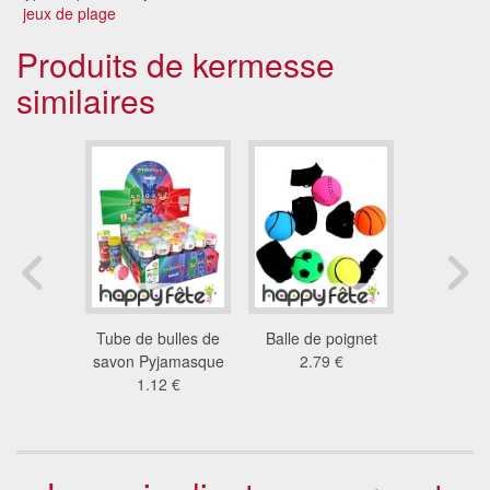
jeux de plage
Produits de kermesse
similaires
de beauté
Tube de bulles de
Balle de poignet
Tube de b
te fille
savon Pyjamasque
2.79 €
savon S
3 €
1.12 €
1.1