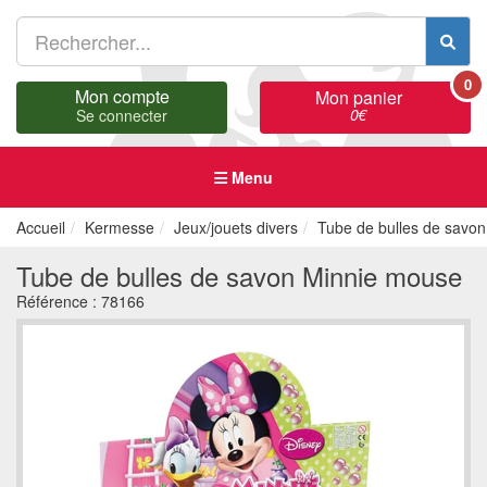
0
Mon compte
Mon panier
0
€
Se connecter
Menu
Accueil
Kermesse
Jeux/jouets divers
Tube de bulles de savo
Tube de bulles de savon Minnie mouse
Référence :
78166