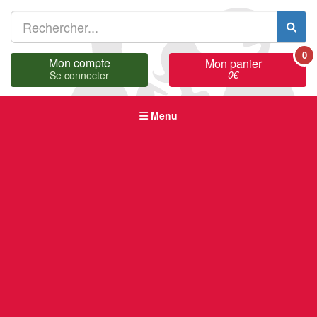
0
Mon compte
Mon panier
0
€
Se connecter
Menu