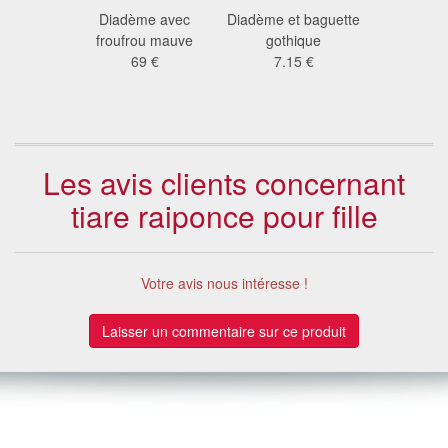
e avec
Diadème avec
Diadème et baguette
Diadème p
pour petite
froufrou mauve
gothique
bl
le
69 €
7.15 €
9.6
8 €
Les avis clients concernant
tiare raiponce pour fille
Votre avis nous intéresse !
Laisser un commentaire sur ce produit