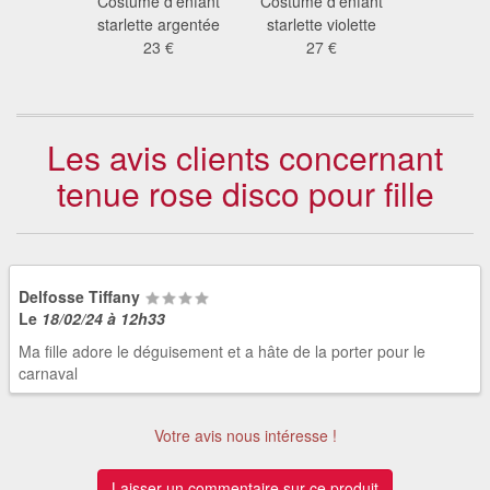
 enfant
Costume d'enfant
Costume d'enfant
Costume 
te jupe
starlette argentée
starlette violette
disco qu
 €
23 €
27 €
26
Les avis clients concernant
tenue rose disco pour fille
Delfosse Tiffany
Le
18/02/24 à 12h33
Ma fille adore le déguisement et a hâte de la porter pour le
carnaval
Votre avis nous intéresse !
Laisser un commentaire sur ce produit