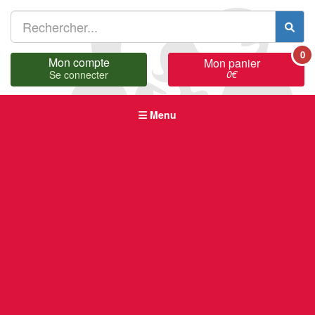
0
Mon compte
Mon panier
0
€
Se connecter
Menu