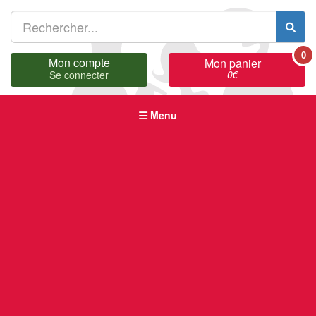
0
Mon compte
Mon panier
0
€
Se connecter
Menu