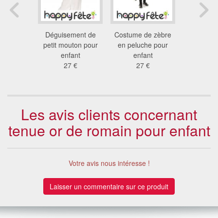
cow-boy
Déguisement de
Costume de zèbre
Deguisemen
ant
petit mouton pour
en peluche pour
Iron
 €
enfant
enfant
30
27 €
27 €
Les avis clients concernant
tenue or de romain pour enfant
Votre avis nous intéresse !
Laisser un commentaire sur ce produit