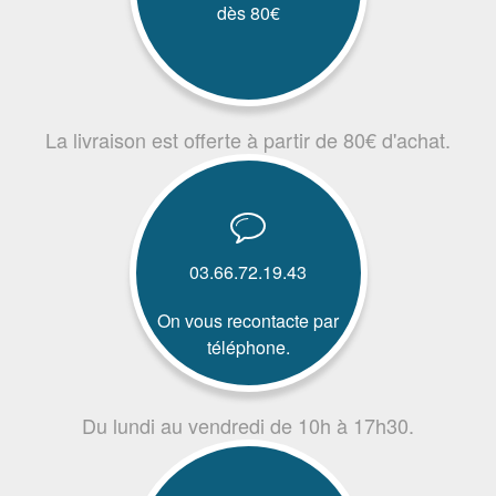
dès 80€
La livraison est offerte à partir de 80€ d'achat.
03.66.72.19.43
On vous recontacte par
téléphone.
Du lundi au vendredi de 10h à 17h30.