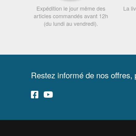
Expédition le jour même des
La li
articles commandés avant 12h
(du lundi au vendredi).
Restez informé de nos offres,