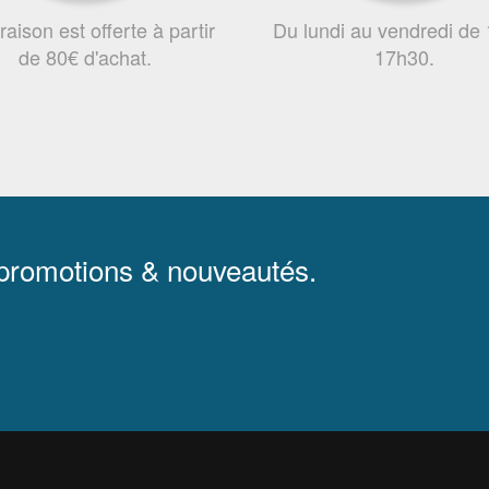
vraison est offerte à partir
Du lundi au vendredi de
de 80€ d'achat.
17h30.
 promotions & nouveautés.