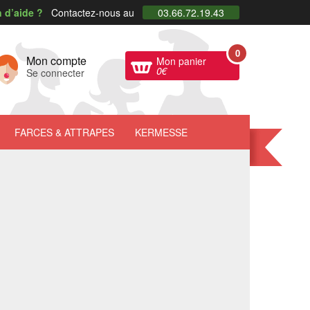
 d’aide ?
Contactez-nous au
03.66.72.19.43
0
Mon compte
Mon panier
0
€
Se connecter
FARCES
& ATTRAPES
KERMESSE