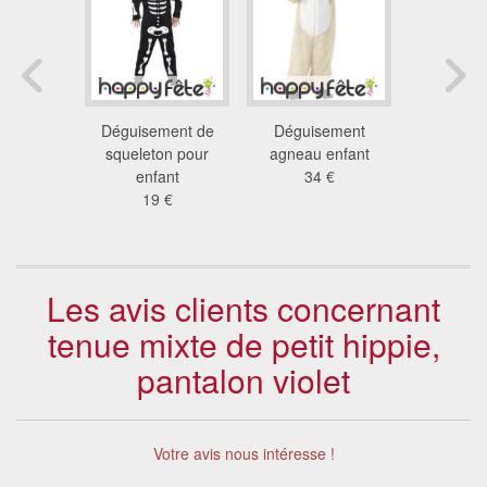
de père
Déguisement de
Déguisement
Combin
le enfant
squeleton pour
agneau enfant
d'extraterr
 €
enfant
34 €
pour 
19 €
28
Les avis clients concernant
tenue mixte de petit hippie,
pantalon violet
Votre avis nous intéresse !