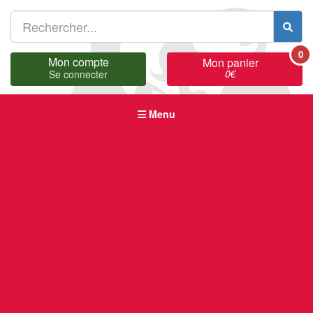
0
Mon compte
Mon panier
0
€
Se connecter
Menu