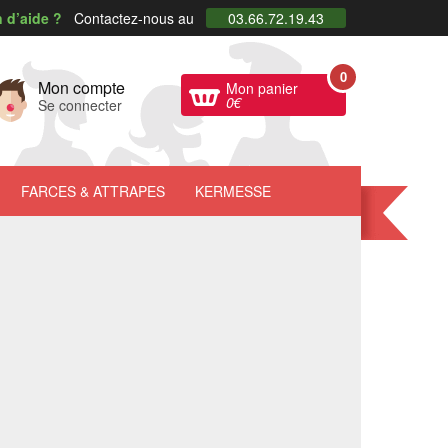
 d’aide ?
Contactez-nous au
03.66.72.19.43
0
Mon compte
Mon panier
0
€
Se connecter
FARCES
& ATTRAPES
KERMESSE