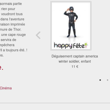
sormais partie
 rien pour
e voudront tous
dans l'aventure
inaison imprimée
rmure de Thor.
 à une cape rouge
 servira de
'empêchera
l a toujours été. !
es.
ment amazing spider
Déguisement captain america
 2 pour enfant
winter soldier, enfant
.
30 €
11 €
Cinéma