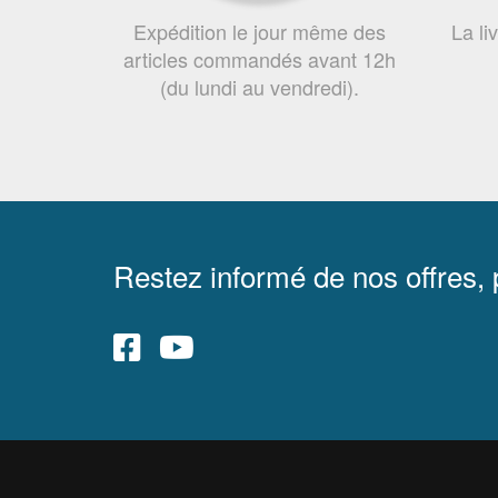
Expédition le jour même des
La li
articles commandés avant 12h
(du lundi au vendredi).
Restez informé de nos offres,