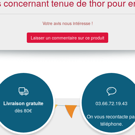
ts concernant tenue de thor pour e
Votre avis nous intéresse !
Laisser un commentaire sur ce produit
Livraison gratuite
03.66.72.19.43
dès 80€
On vous recontacte pa
téléphone.