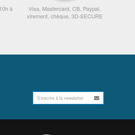
 10h à
Visa, Mastercard, CB, Paypal,
virement, chèque, 3D-SECURE