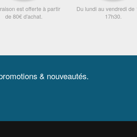
vraison est offerte à partir
Du lundi au vendredi de
de 80€ d'achat.
17h30.
 promotions & nouveautés.