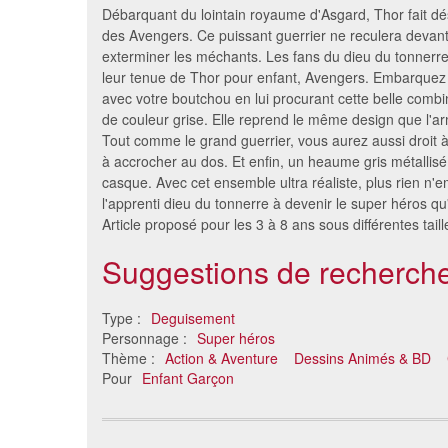
Débarquant du lointain royaume d'Asgard, Thor fait dé
des Avengers. Ce puissant guerrier ne reculera devant
exterminer les méchants. Les fans du dieu du tonnerr
leur tenue de Thor pour enfant, Avengers. Embarquez 
avec votre boutchou en lui procurant cette belle comb
de couleur grise. Elle reprend le même design que l'a
Tout comme le grand guerrier, vous aurez aussi droit
à accrocher au dos. Et enfin, un heaume gris métallisé
casque. Avec cet ensemble ultra réaliste, plus rien n
l'apprenti dieu du tonnerre à devenir le super héros qu'i
Article proposé pour les 3 à 8 ans sous différentes taill
Set de tortue ninja
Déguise
6.31 €
man
Suggestions de recherche
Type :
Deguisement
Personnage :
Super héros
Thème :
Action & Aventure
Dessins Animés & BD
Pour
Enfant Garçon