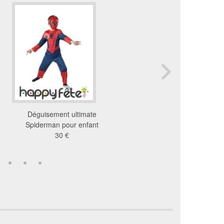
Déguisement ultimate
Cape reversible bat
Spiderman pour enfant
superman
30 €
18 €