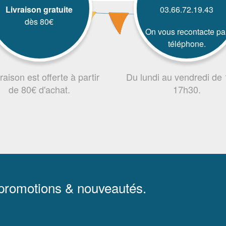
Livraison gratuite
03.66.72.19.43
dès 80€
On vous recontacte pa
téléphone.
vraison est offerte à partir
Du lundi au vendredi de
de 80€ d'achat.
17h30.
 promotions & nouveautés.