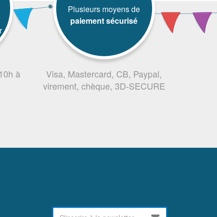
Plusieurs moyens de
paiement sécurisé
r
 10h à
Visa, Mastercard, CB, Paypal,
virement, chèque, 3D-SECURE