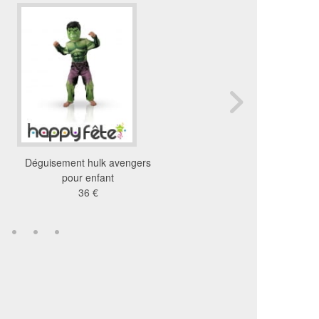
Déguisement hulk avengers
Déguisement rembourr
pour enfant
pour enfant
36 €
48 €