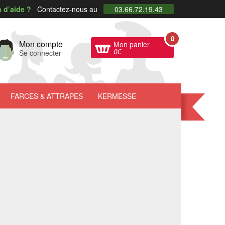
 d’aide ?
Contactez-nous au
03.66.72.19.43
0
Mon compte
Mon panier
0
€
Se connecter
FARCES
& ATTRAPES
KERMESSE