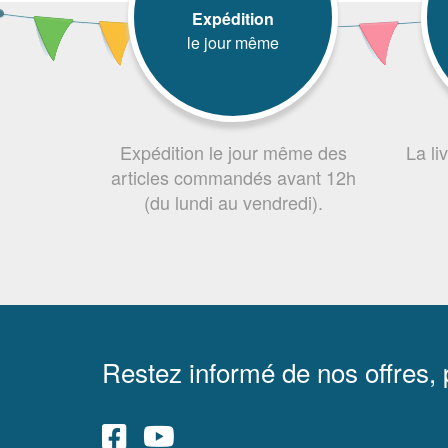
Expédition
le jour même
Expédition le jour même des
La li
articles commandés avant 12h
(du lundi au vendredi).
Restez informé de nos offres,