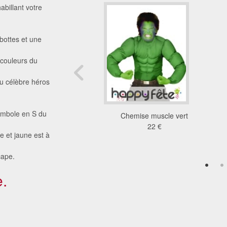
abillant votre
bottes et une
 couleurs du
u célèbre héros
symbole en S du
ent capitaine crochet
Chemise muscle vert
pour enfant
22 €
e et jaune est à
22 €
cape.
.