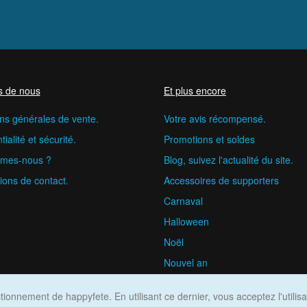
s de nous
Et plus encore
ns générales de vente.
Votre avis récompensé.
ialité et sécurité.
Promotions et soldes
mes-nous ?
Blog, suivez l'actualité du site.
ions de contact.
Accessoires de supporters
Carnaval
Halloween
Noël
Nouvel an
happyfete.com © 2026
ionnement de happyfete. En utilisant ce dernier, vous acceptez l'utilis