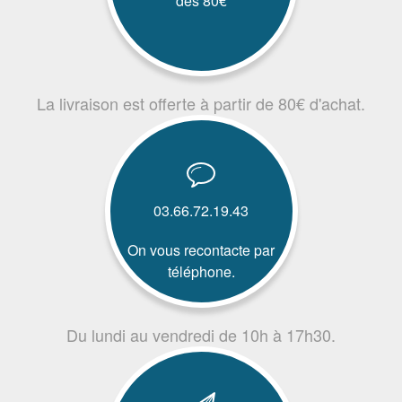
dès 80€
La livraison est offerte à partir de 80€ d'achat.
03.66.72.19.43
On vous recontacte par
téléphone.
Du lundi au vendredi de 10h à 17h30.