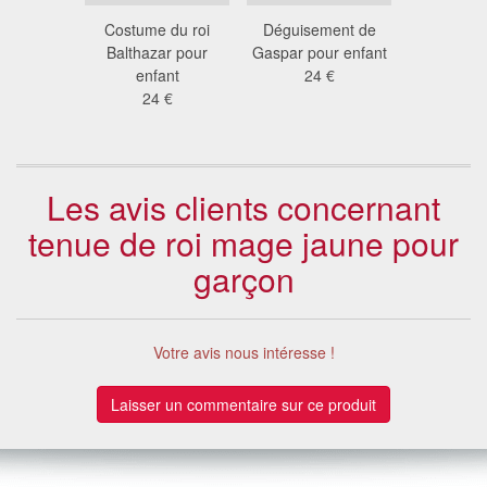
ment de
Costume du roi
Déguisement de
Déguiseme
a nativité
Balthazar pour
Gaspar pour enfant
enf
nfant
enfant
24 €
26
 €
24 €
Les avis clients concernant
tenue de roi mage jaune pour
garçon
Votre avis nous intéresse !
Laisser un commentaire sur ce produit