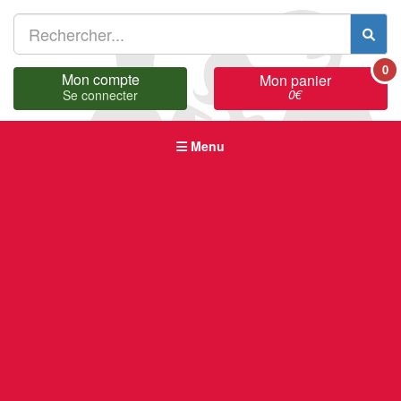
0
Mon compte
Mon panier
0
€
Se connecter
Menu