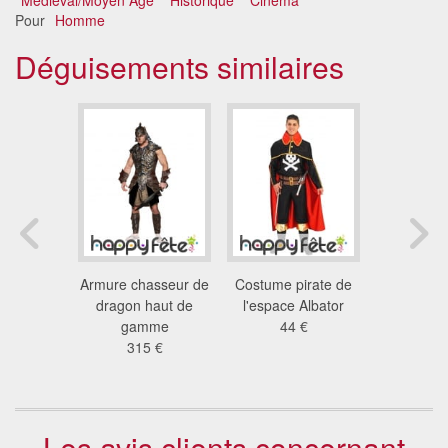
Pour
Homme
Déguisements similaires
de Yoda
Armure chasseur de
Costume pirate de
Combin
nce
dragon haut de
l'espace Albator
Robocop M
 €
gamme
44 €
34
315 €
Les avis clients concernant