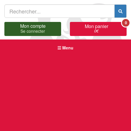
0
Mon compte
Mon panier
0
€
Se connecter
Menu