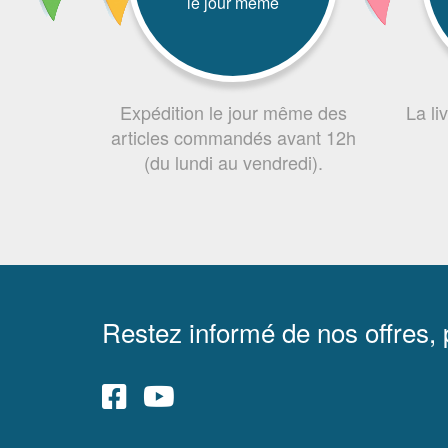
le jour même
Expédition le jour même des
La li
articles commandés avant 12h
(du lundi au vendredi).
Restez informé de nos offres,