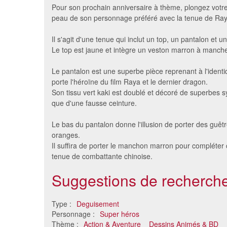
Pour son prochain anniversaire à thème, plongez votre 
peau de son personnage préféré avec la tenue de Raya 
Il s'agit d'une tenue qui inclut un top, un pantalon et 
Le top est jaune et intègre un veston marron à manche
Le pantalon est une superbe pièce reprenant à l'identi
porte l'héroïne du film Raya et le dernier dragon.
Son tissu vert kaki est doublé et décoré de superbes s
que d'une fausse ceinture.
Déguisement de Ladybug pour
Déguise
Le bas du pantalon donne l'illusion de porter des guêt
enfant
oranges.
36 €
Il suffira de porter le manchon marron pour compléter
tenue de combattante chinoise.
Suggestions de recherche
Type :
Deguisement
Personnage :
Super héros
Thème :
Action & Aventure
Dessins Animés & BD