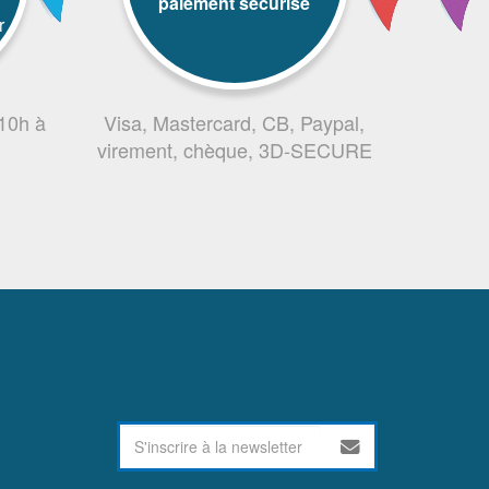
paiement sécurisé
r
 10h à
Visa, Mastercard, CB, Paypal,
virement, chèque, 3D-SECURE