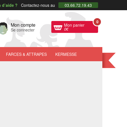
 d’aide ?
Contactez-nous au
03.66.72.19.43
0
Mon compte
Mon panier
0
€
Se connecter
FARCES
& ATTRAPES
KERMESSE