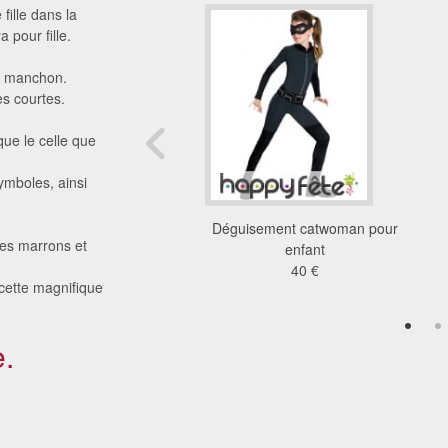
fille dans la
pour fille.
un manchon.
s courtes.
que le celle que
ymboles, ainsi
ment de She-Ra pour
Déguisement catwoman pour
res marrons et
petite fille
enfant
28 €
40 €
 cette magnifique
.