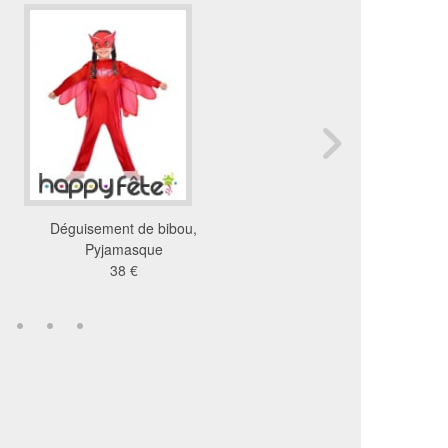
Déguisement de bibou,
Deguisement de won
Pyjamasque
woman pour enfan
38 €
44 €