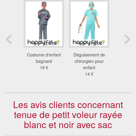
ement
Costume d'enfant
Déguisement de
Costu
 enfant
bagnard
chirurgien pour
médecin u
 €
19 €
enfant
pour e
14 €
29
Les avis clients concernant
tenue de petit voleur rayée
blanc et noir avec sac