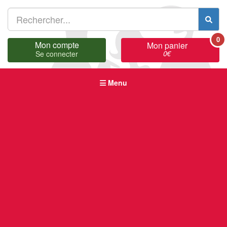
0
Mon compte
Mon panier
0
€
Se connecter
Menu