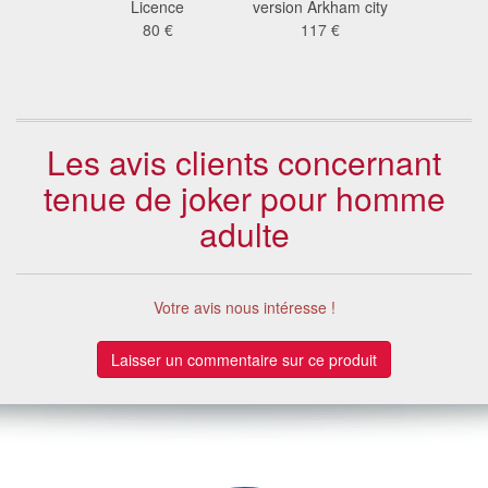
magicien
Licence
version Arkham city
adu
Oz
80 €
117 €
40
 €
Les avis clients concernant
tenue de joker pour homme
adulte
Votre avis nous intéresse !
Laisser un commentaire sur ce produit