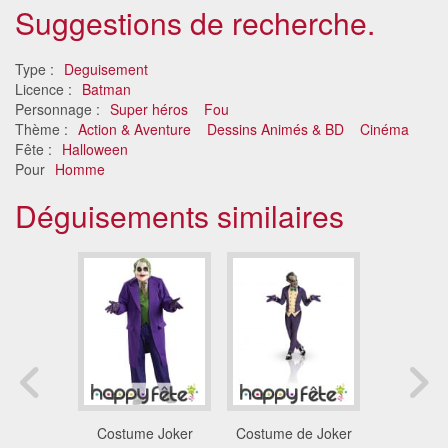
Suggestions de recherche.
Type :
Deguisement
Licence :
Batman
Personnage :
Super héros
Fou
Thème :
Action & Aventure
Dessins Animés & BD
Cinéma
Fête :
Halloween
Pour
Homme
Déguisements similaires
nt singe
Costume Joker
Costume de Joker
Déguisem