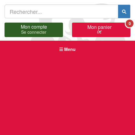
0
Mon compte
Mon panier
0
€
Se connecter
Menu