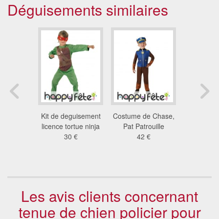
Déguisements similaires
ment de
Kit de deguisement
Costume de Chase,
Costume d
nja TMNT
licence tortue ninja
Pat Patrouille
Ninja pou
nfant
30 €
42 €
42
 €
Les avis clients concernant
tenue de chien policier pour