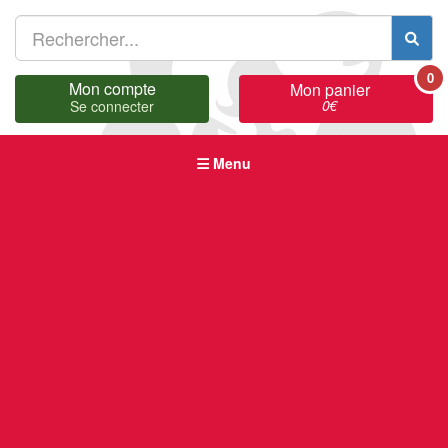
0
Mon compte
Mon panier
0
€
Se connecter
Menu