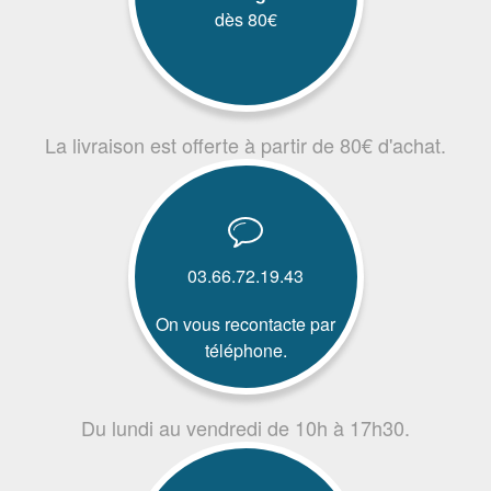
dès 80€
La livraison est offerte à partir de 80€ d'achat.
03.66.72.19.43
On vous recontacte par
téléphone.
Du lundi au vendredi de 10h à 17h30.