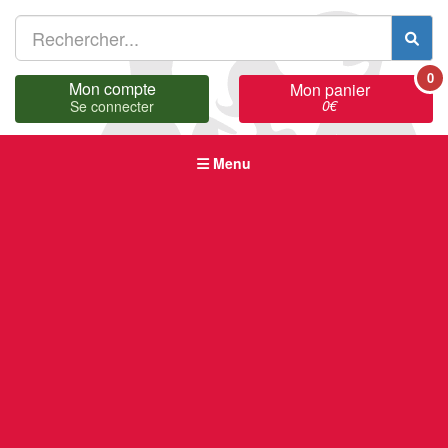
0
Mon compte
Mon panier
0
€
Se connecter
Menu