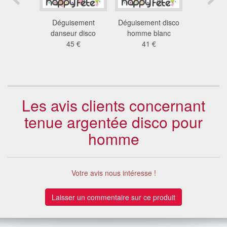
ement
Déguisement
Déguisement disco
Déguiseme
té années
danseur disco
homme blanc
bla
0
45 €
41 €
27
 €
Les avis clients concernant
tenue argentée disco pour
homme
Votre avis nous intéresse !
Laisser un commentaire sur ce produit