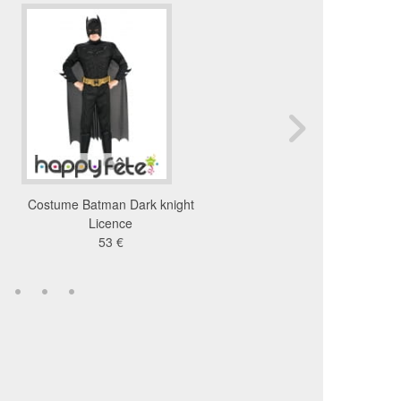
Costume Batman Dark knight
Kit captain america pour
Licence
27 €
53 €