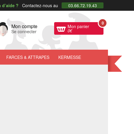
 d’aide ?
Contactez-nous au
03.66.72.19.43
0
Mon compte
Mon panier
0
€
Se connecter
FARCES
& ATTRAPES
KERMESSE