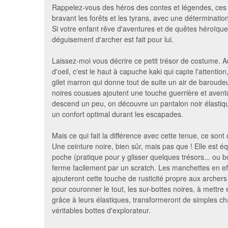
Rappelez-vous des héros des contes et légendes, ces 
bravant les forêts et les tyrans, avec une déterminatio
Si votre enfant rêve d'aventures et de quêtes héroïque
déguisement d'archer est fait pour lui.
Laissez-moi vous décrire ce petit trésor de costume. 
d'oeil, c'est le haut à capuche kaki qui capte l'attentio
gilet marron qui donne tout de suite un air de baroude
noires cousues ajoutent une touche guerrière et aventu
descend un peu, on découvre un pantalon noir élastique
un confort optimal durant les escapades.
Deguisement licence superman
Cape 
"Man of steel"
Mais ce qui fait la différence avec cette tenue, ce sont c
30 €
Une ceinture noire, bien sûr, mais pas que ! Elle est é
poche (pratique pour y glisser quelques trésors... ou b
ferme facilement par un scratch. Les manchettes en ef
ajouteront cette touche de rusticité propre aux archer
pour couronner le tout, les sur-bottes noires, à mettre e
grâce à leurs élastiques, transformeront de simples c
véritables bottes d'explorateur.