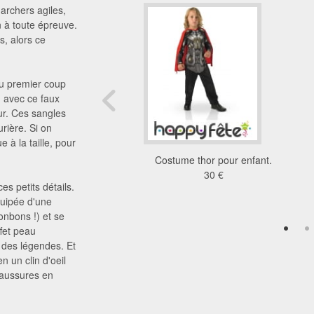
archers agiles,
n à toute épreuve.
s, alors ce
Au premier coup
n, avec ce faux
ur. Ces sangles
rière. Si on
 à la taille, pour
reversible batman/
Costume thor pour enfant.
superman
30 €
es petits détails.
18 €
quipée d'une
onbons !) et se
fet peau
s des légendes. Et
n un clin d'oeil
haussures en