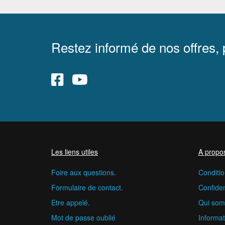
Restez informé de nos offres,
Les liens utiles
A propo
Foire aux questions.
Conditio
Formulaire de contact.
Confident
Etre appelé.
Qui som
Mot de passe oublié
Informat