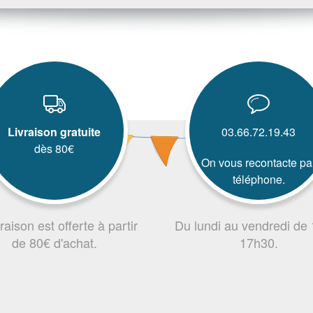
Livraison gratuite
03.66.72.19.43
dès 80€
On vous recontacte pa
téléphone.
vraison est offerte à partir
Du lundi au vendredi de
de 80€ d'achat.
17h30.