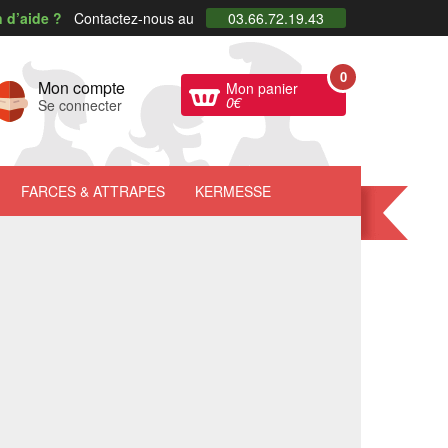
 d’aide ?
Contactez-nous au
03.66.72.19.43
0
Mon compte
Mon panier
0
€
Se connecter
FARCES
& ATTRAPES
KERMESSE