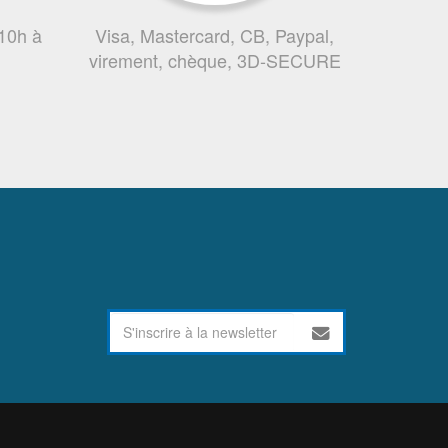
 10h à
Visa, Mastercard, CB, Paypal,
virement, chèque, 3D-SECURE