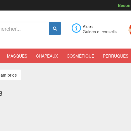
Besoin
Aide
Guides et conseils
MASQUES
CHAPEAUX
COSMÉTIQUE
PERRUQUES
eam bride
e