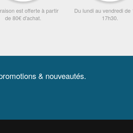
vraison est offerte à partir
Du lundi au vendredi de
de 80€ d'achat.
17h30.
 promotions & nouveautés.