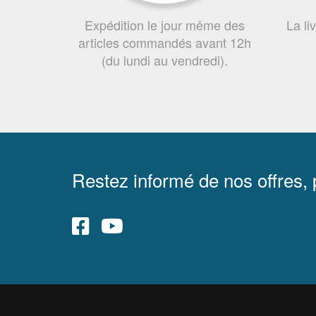
Expédition le jour même des
La li
articles commandés avant 12h
(du lundi au vendredi).
Restez informé de nos offres,