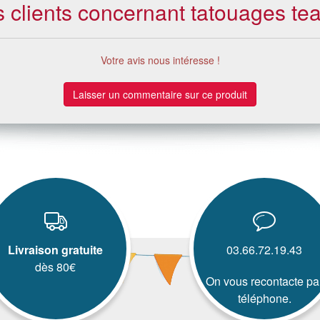
s clients concernant tatouages te
Votre avis nous intéresse !
Laisser un commentaire sur ce produit
Livraison gratuite
03.66.72.19.43
dès 80€
On vous recontacte pa
téléphone.