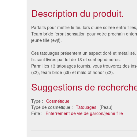
Description du produit.
Parfaits pour mettre le feu lors d'une soirée entre fille
Team bride feront sensation pour votre prochain enter
jeune fille (evjf).
Ces tatouages présentent un aspect doré et métallisé.
Ils sont livrés par lot de 13 et sont éphémères.
Parmi les 13 tatouages fournis, vous trouverez des insc
(x2), team bride (x9) et maid of honor (x2).
Suggestions de recherche
Planche de tatouages
Pochoir
symboles occultes
Type :
Cosmétique
5 €
Type de cosmétique :
Tatouages
(Peau)
Fête :
Enterrement de vie de garcon/jeune fille