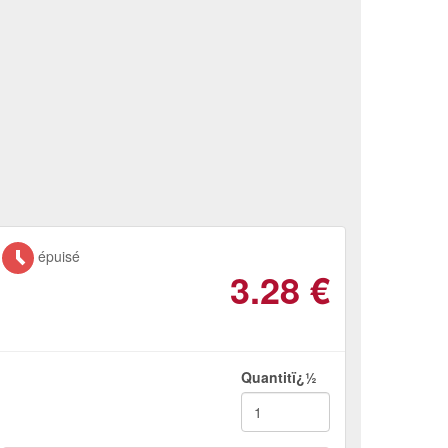
épuisé
3.28
€
Quantitï¿½