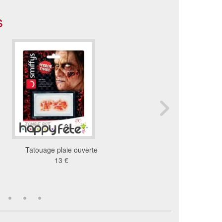
s
Tatouage plaie ouverte
Tatouage visage de squ
13 €
éphémère
56 €