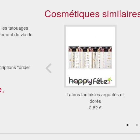
Cosmétiques similaire
s, les tatouages
rement de vie de
riptions "bride"
.
 adhésif gothic girl
Tatoos fantaisies argentés et
7.92 €
dorés
2.82 €