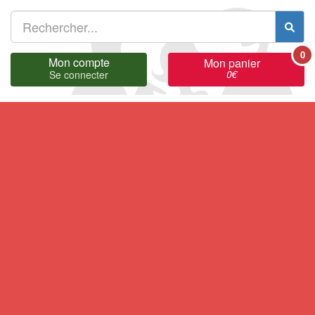
0
Mon compte
Mon panier
0
€
Se connecter