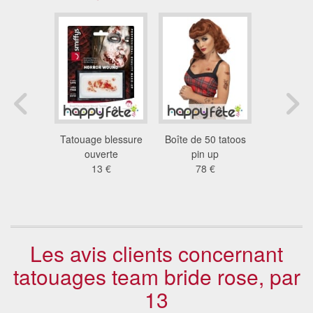
ages de
Tatouage blessure
Boîte de 50 tatoos
Tatouage 
es par
ouverte
pin up
scintilla
, adulte
13 €
78 €
mod
1 €
0.3
Les avis clients concernant
tatouages team bride rose, par
13