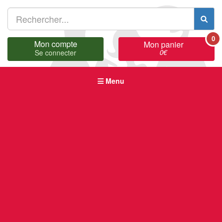
0
Mon compte
Mon panier
0
€
Se connecter
Menu