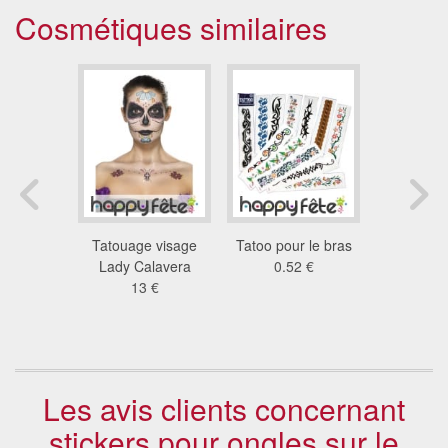
Cosmétiques similaires
atouages
Tatouage visage
Tatoo pour le bras
Kit de ma
ères
Lady Calavera
0.52 €
jour des m
isies
13 €
6.4
8 €
Les avis clients concernant
stickers pour ongles sur le