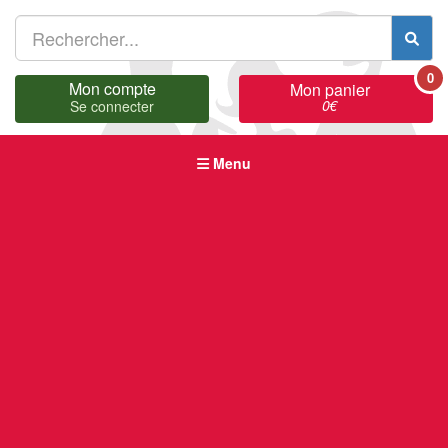
0
Mon compte
Mon panier
0
€
Se connecter
Menu