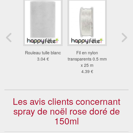
 holi
Rouleau tulle blanc
Fil en nylon
Rouleau
escente,
3.04 €
transparents 0.5 mm
bord
0g
x 25 m
3.0
 €
4.39 €
Les avis clients concernant
spray de noël rose doré de
150ml