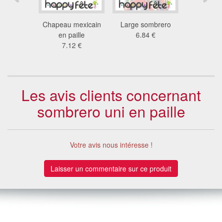
mexicain
Chapeau mexicain
Large sombrero
Sombréro 
naturelle
en paille
6.84 €
en paille 
7 €
7.12 €
3.9
Les avis clients concernant
sombrero uni en paille
Votre avis nous intéresse !
Laisser un commentaire sur ce produit