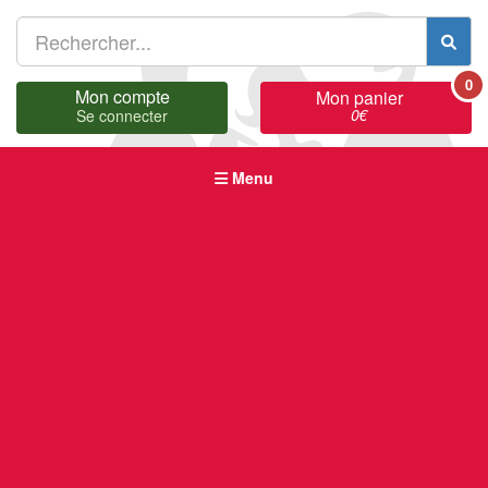
0
Mon compte
Mon panier
0
€
Se connecter
Menu