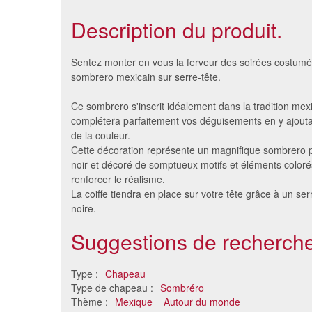
Description du produit.
Sentez monter en vous la ferveur des soirées costumée
sombrero mexicain sur serre-tête.
Ce sombrero s'inscrit idéalement dans la tradition mex
complétera parfaitement vos déguisements en y ajoutan
de la couleur.
Cette décoration représente un magnifique sombrero 
noir et décoré de somptueux motifs et éléments color
renforcer le réalisme.
La coiffe tiendra en place sur votre tête grâce à un ser
noire.
Sombréro mexicain en paille
Sombréro
naturelle
Suggestions de recherche
3.95 €
Type :
Chapeau
Type de chapeau :
Sombréro
Thème :
Mexique
Autour du monde