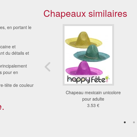
Chapeaux similaires
s, en portant le
icaine et
t du détails et
principalement
és pour en
re-tête de couleur
 coloré pour adulte,
Chapeau mexicain unicolore
en paille
pour adulte
.
3.2 €
3.53 €