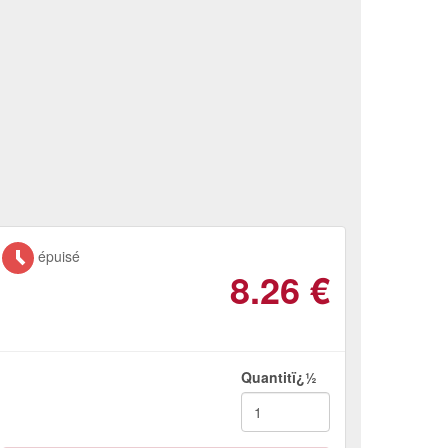
épuisé
8.26
€
Quantitï¿½