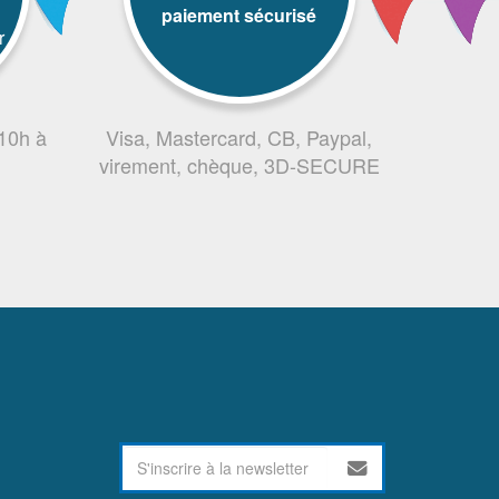
paiement sécurisé
r
 10h à
Visa, Mastercard, CB, Paypal,
virement, chèque, 3D-SECURE