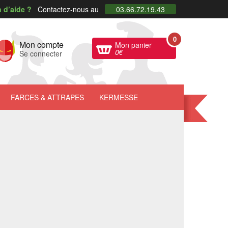
 d’aide ?
Contactez-nous au
03.66.72.19.43
0
Mon compte
Mon panier
0
€
Se connecter
FARCES
& ATTRAPES
KERMESSE