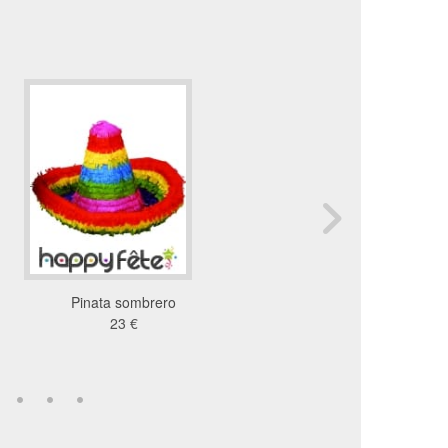
Pinata sombrero
Sombréro mexicain multi
23 €
3.92 €