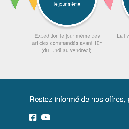
le jour même
Expédition le jour même des
La li
articles commandés avant 12h
(du lundi au vendredi).
Restez informé de nos offres,