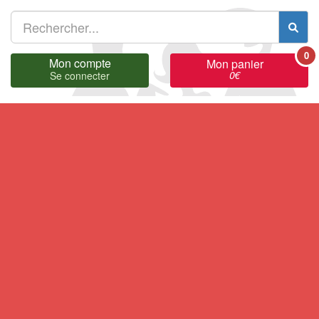
0
Mon compte
Mon panier
0
€
Se connecter