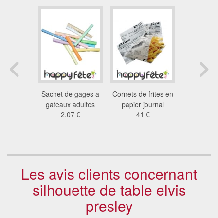
tions
Sachet de gages a
Cornets de frites en
Décora
aire reine
gateaux adultes
papier journal
tropicale
eiges
2.07 €
41 €
tab
3 €
2.8
Les avis clients concernant
silhouette de table elvis
presley