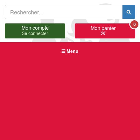
0
Mon compte
Mon panier
0
€
Se connecter
Menu