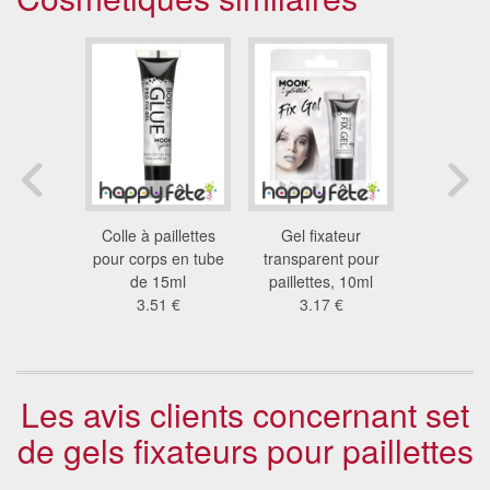
ixant
Colle à paillettes
Gel fixateur
Colle à p
ent pour
pour corps en tube
transparent pour
pour che
es, 15ml
de 15ml
paillettes, 10ml
tube d
4 €
3.51 €
3.17 €
4.7
Les avis clients concernant set
de gels fixateurs pour paillettes