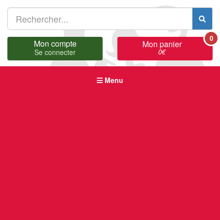
0
Mon compte
Mon panier
0
€
Se connecter
Menu