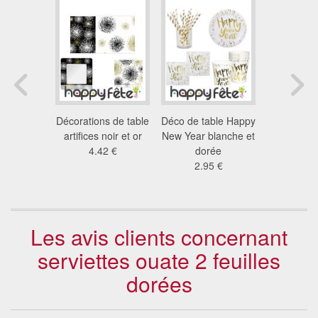
s de table
Décorations de table
Déco de table Happy
Serviettes 
saire VIP
artifices noir et or
New Year blanche et
champa
 €
4.42 €
dorée
5.8
2.95 €
Les avis clients concernant
serviettes ouate 2 feuilles
dorées