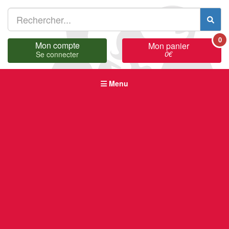
0
Mon compte
Mon panier
0
€
Se connecter
Menu