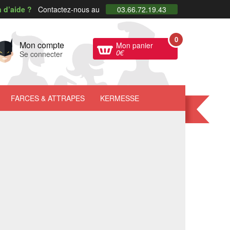
 d’aide ?
Contactez-nous au
03.66.72.19.43
0
Mon compte
Mon panier
0
€
Se connecter
FARCES
& ATTRAPES
KERMESSE