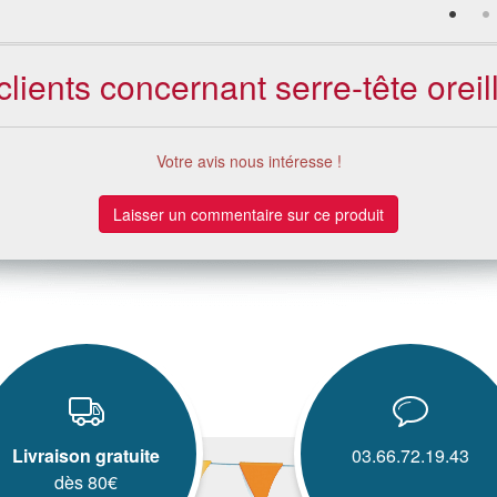
clients concernant serre-tête orei
Votre avis nous intéresse !
Laisser un commentaire sur ce produit
Livraison gratuite
03.66.72.19.43
dès 80€