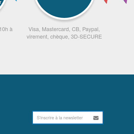
r
 10h à
Visa, Mastercard, CB, Paypal,
virement, chèque, 3D-SECURE