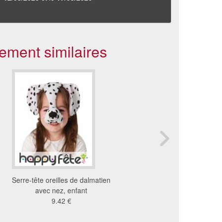
ement similaires
Serre-tête oreilles de dalmatien
Serre-tête oreilles de 
avec nez, enfant
avec nez, enfant
9.42 €
9.42 €