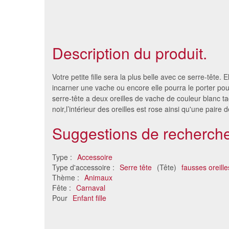
Description du produit.
Votre petite fille sera la plus belle avec ce serre-tête. E
incarner une vache ou encore elle pourra le porter pou
serre-tête a deux oreilles de vache de couleur blanc t
noir,l’intérieur des oreilles est rose ainsi qu'une paire
Suggestions de recherche
Type :
Accessoire
Type d'accessoire :
Serre tête
(Tête)
fausses oreille
Thème :
Animaux
Set chat pour enfant
Oreille
Fête :
Carnaval
7.48 €
Pour
Enfant fille