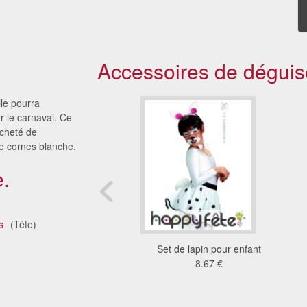
Accessoires de déguis
lle pourra
r le carnaval. Ce
acheté de
 de cornes blanche.
.
s
(Tête)
s de lapin rose avec
Set de lapin pour enfant
sequins
8.67 €
3.31 €