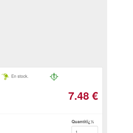
En stock.
7.48
€
Quantitï¿½