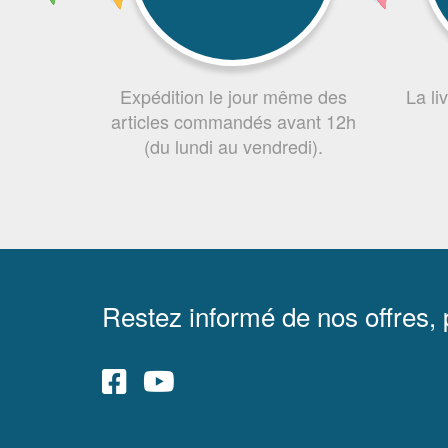
Expédition le jour même des
La li
articles commandés avant 12h
(du lundi au vendredi).
Restez informé de nos offres,