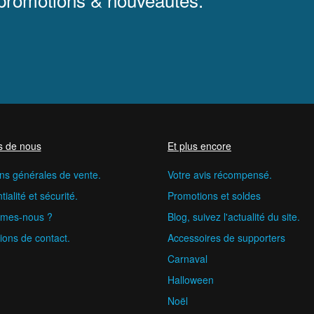
s de nous
Et plus encore
ns générales de vente.
Votre avis récompensé.
ialité et sécurité.
Promotions et soldes
mes-nous ?
Blog, suivez l'actualité du site.
ions de contact.
Accessoires de supporters
Carnaval
Halloween
Noël