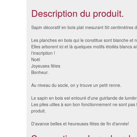
Description du produit.
Sapin décoratif en bois plat mesurant 50 centimètres d
Les planches en bois qui le constitue sont blanche et 
Elles arborent ici et là quelques motifs étoilés blancs a
l'inscription !
Noël
Joyeuses fêtes
Bonheur.
Au niveau du socle, on y trouve un petit renne.
Décoration alvéolée de Pâques
Chausset
Le sapin en bois est entouré d'une guirlande de lumiè
7.45 €
Les piles utiles à son bon fonctionnement ne sont pas l
produit.
D'avance belles et heureuses fêtes de fin d'année!