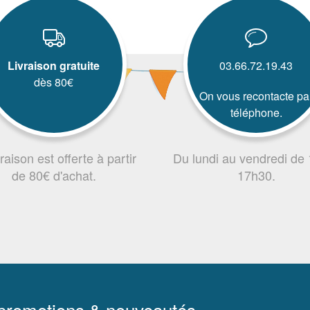
Livraison gratuite
03.66.72.19.43
dès 80€
On vous recontacte pa
téléphone.
vraison est offerte à partir
Du lundi au vendredi de
de 80€ d'achat.
17h30.
 promotions & nouveautés.