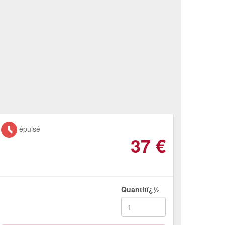
épuisé
37
€
Quantitï¿½