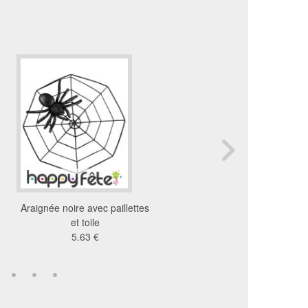
Araignée noire avec paillettes
Ballon en forme de Mi
et toile
27 €
5.63 €