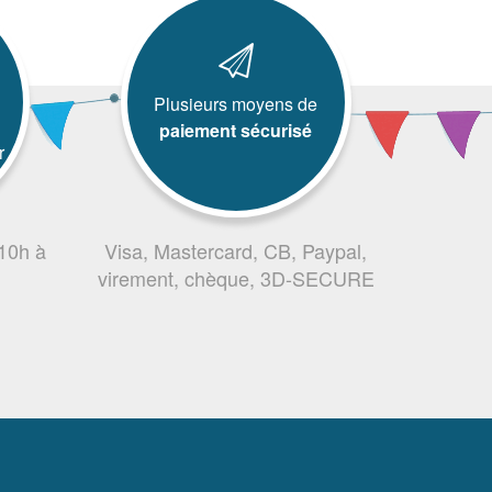
Plusieurs moyens de
paiement sécurisé
r
 10h à
Visa, Mastercard, CB, Paypal,
virement, chèque, 3D-SECURE