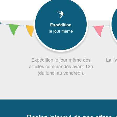
Expédition
le jour même
Expédition le jour même des
La li
articles commandés avant 12h
(du lundi au vendredi).
Restez informé de nos offres,