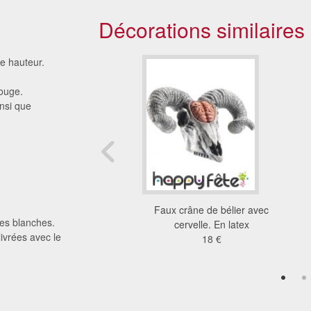
Décorations similaires
e hauteur.
rouge.
insi que
tes de Noël Avengers
Faux crâne de bélier avec
res blanches.
4.42 €
cervelle. En latex
ivrées avec le
18 €