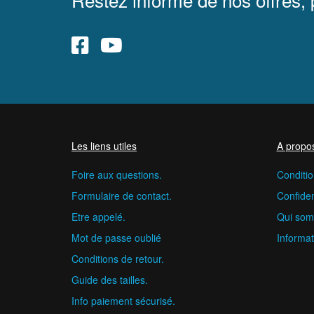
Les liens utiles
A propo
Foire aux questions.
Conditio
Formulaire de contact.
Confident
Etre appelé.
Qui som
Mot de passe oublié
Informat
Conditions de retour.
Guide des tailles.
Info paiement sécurisé.