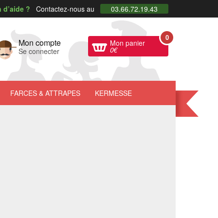
 d’aide ?
Contactez-nous au
03.66.72.19.43
0
Mon compte
Mon panier
0
€
Se connecter
FARCES
& ATTRAPES
KERMESSE