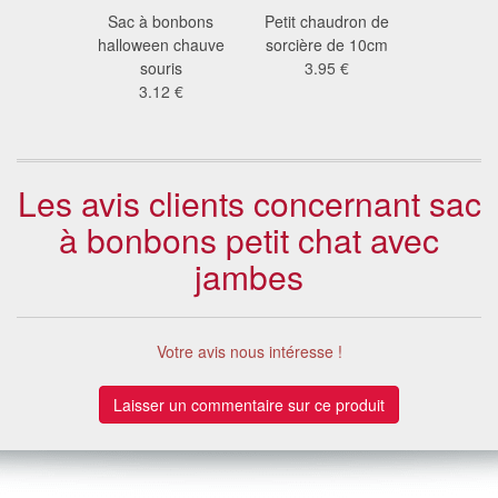
ille pour
Sac à bonbons
Petit chaudron de
Seau à 
ons
halloween chauve
sorcière de 10cm
Halloween
7 €
souris
3.95 €
de citr
3.12 €
4.3
Les avis clients concernant sac
à bonbons petit chat avec
jambes
Votre avis nous intéresse !
Laisser un commentaire sur ce produit