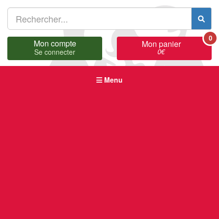
0
Mon compte
Mon panier
0
€
Se connecter
Menu